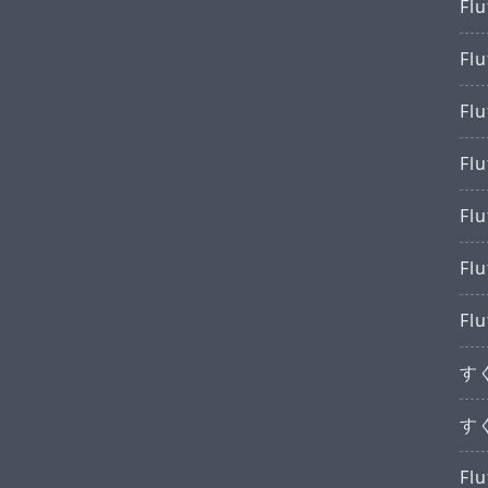
Fl
Fl
Fl
F
Fl
Fl
F
す
す
F