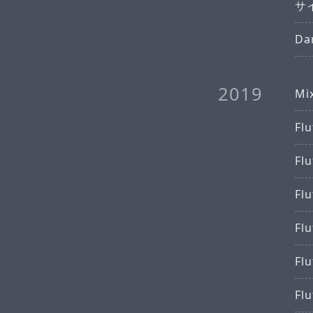
サ
Da
2019
Mi
Fl
Fl
F
Fl
Fl
Fl