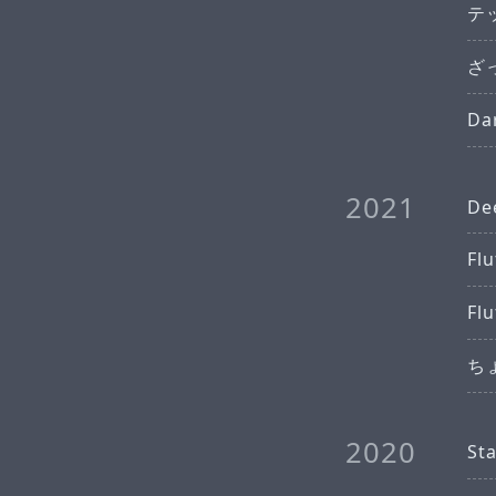
テ
ざっ
Da
2021
Dee
F
Fl
ち
2020
St