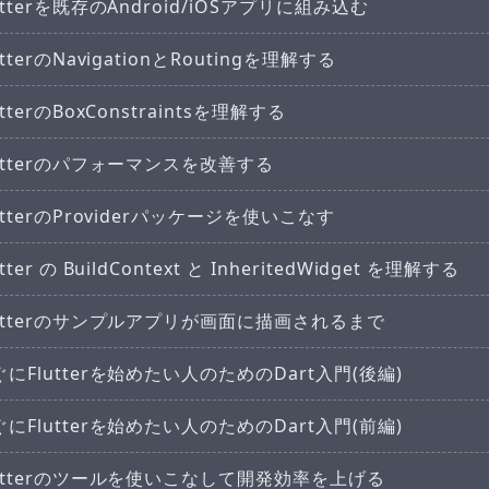
utterを既存のAndroid/iOSアプリに組み込む
utterのNavigationとRoutingを理解する
utterのBoxConstraintsを理解する
lutterのパフォーマンスを改善する
utterのProviderパッケージを使いこなす
utter の BuildContext と InheritedWidget を理解する
lutterのサンプルアプリが画面に描画されるまで
ぐにFlutterを始めたい人のためのDart入門(後編)
ぐにFlutterを始めたい人のためのDart入門(前編)
lutterのツールを使いこなして開発効率を上げる