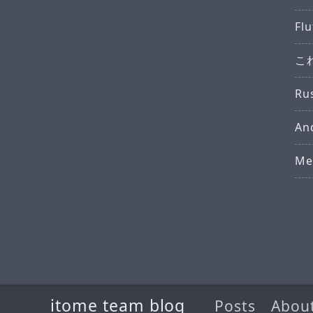
Fl
こ
R
A
M
itome team blog
Posts
Abou